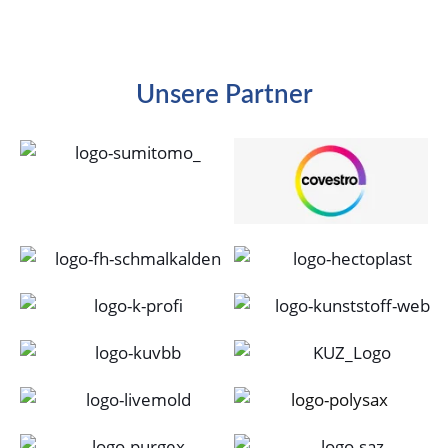
Purgex ™ 3057 Plus
Unsere Partner
Reinigungsgranulat für Spritzgießmaschinen, Extruder und
Blasanlagen. Schneller Farb- oder Materialwechsel von 150°C bis
320°C.
Mehr erfahren