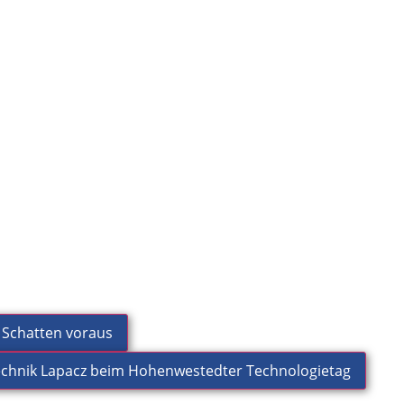
s
elt für die Umstellung
 Farb- oder
A, ASA und PC ohne
e Schatten voraus
technik Lapacz beim Hohenwestedter Technologietag