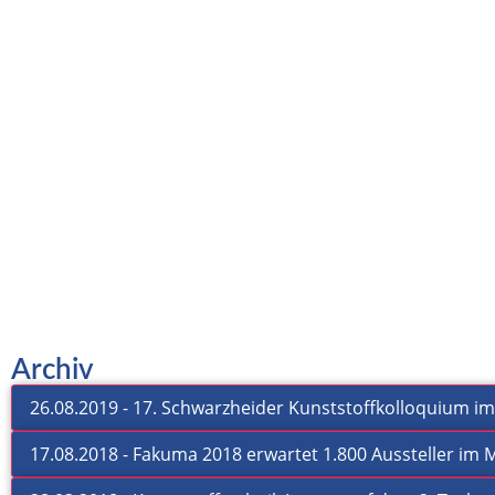
Purgex ™ 3057 Plus
Reinigungsgranulat für Spritzgießmaschinen, Extru
Archiv
Blasanlagen. Schneller Farb- oder Materialwechsel
150°C bis 320°C.
26.08.2019 - 17. Schwarzheider Kunststoffkolloquium 
17.08.2018 - Fakuma 2018 erwartet 1.800 Aussteller im
Mehr erfahren