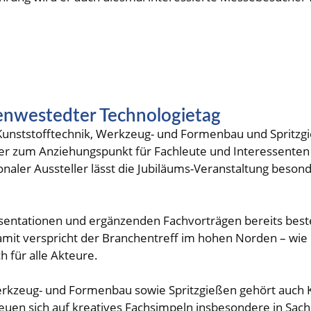
enwestedter Technologietag
 Kunststofftechnik, Werkzeug- und Formenbau und Spritz
der zum Anziehungspunkt für Fachleute und Interessenten 
aler Aussteller lässt die Jubiläums-Veranstaltung besonde
äsentationen und ergänzenden Fachvorträgen bereits bes
amit verspricht der Branchentreff im hohen Norden – wi
 für alle Akteure.
erkzeug- und Formenbau sowie Spritzgießen gehört auch K
reuen sich auf kreatives Fachsimpeln insbesondere in Sac