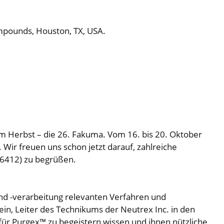
ompounds, Houston, TX, USA.
m Herbst – die 26. Fakuma. Vom 16. bis 20. Oktober
Wir freuen uns schon jetzt darauf, zahlreiche
-6412) zu begrüßen.
und -verarbeitung relevanten Verfahren und
ein, Leiter des Technikums der Neutrex Inc. in den
für Purgex™ zu begeistern wissen und ihnen nützliche