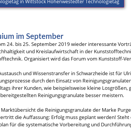
nologietag in Wittstock Hohenwestedter Technologietag
quium im September
vom 24. bis 25. September 2019 wieder interessante Vort
chhaltigkeit und Kreislaufwirtschaft in der Kunststoffte
fftechnik. Organisiert wird das Forum vom Kunststoff-Ve
Austausch und Wissenstransfer in Schwarzheide ist für Ul
ngsprozesse durch den Einsatz von Reinigungsgranulaten u
ags ihrer Kunden, wie beispielsweise kleine Losgrößen, gr
a bereitgestellten Reinigungsgranulate besser meistern.
en Marktübersicht die Reinigungsgranulate der Marke Purg
tritt die Auffassung: Erfolg muss geplant werden! Steht 
rplan für die systematische Vorbereitung und Durchführung