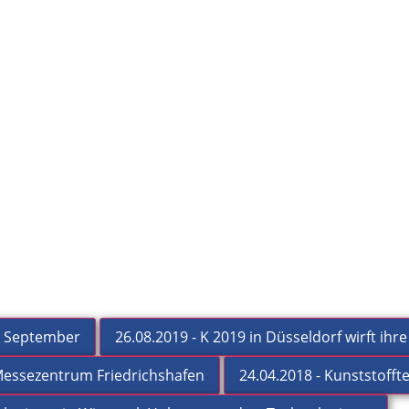
Purgex ™ 602 Plu
der und
Reinigungsgranulat speziell entwick
 von
auf glasklare Materialien. Schneller
Materialwechsel auf PS, SAN, PMM
im September
26.08.2019 - K 2019 in Düsseldorf wirft ihr
Schlieren.
 Messezentrum Friedrichshafen
24.04.2018 - Kunststoff
Mehr erfahren